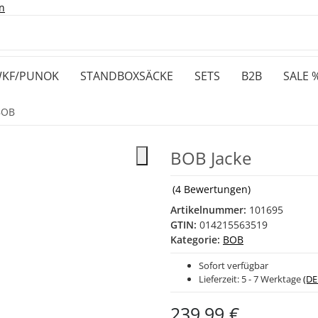
n
KF/PUNOK
STANDBOXSÄCKE
SETS
B2B
SALE 
BOB
BOB Jacke
(4 Bewertungen)
Artikelnummer:
101695
GTIN:
014215563519
Kategorie:
BOB
Sofort verfügbar
Lieferzeit:
5 - 7 Werktage
(DE
239,99 €