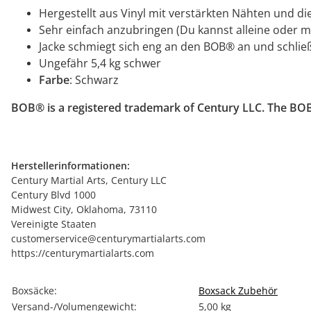
Hergestellt aus Vinyl mit verstärkten Nähten und d
Sehr einfach anzubringen (Du kannst alleine oder mi
Jacke schmiegt sich eng an den BOB® an und schließ
Ungefähr 5,4 kg schwer
Farbe
: Schwarz
BOB® is a registered trademark of Century LLC. The BOB 
Herstellerinformationen:
Century Martial Arts, Century LLC
Century Blvd 1000
Midwest City, Oklahoma, 73110
Vereinigte Staaten
customerservice@centurymartialarts.com
https://centurymartialarts.com
Produkteigenschaft
Wert
Boxsäcke:
Boxsack Zubehör
Versand-/Volumengewicht:
5,00 kg