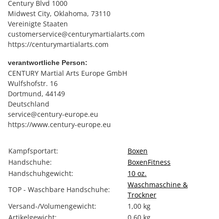
Century Blvd 1000
Midwest City, Oklahoma, 73110
Vereinigte Staaten
customerservice@centurymartialarts.com
https://centurymartialarts.com
verantwortliche Person:
CENTURY Martial Arts Europe GmbH
Wulfshofstr. 16
Dortmund, 44149
Deutschland
service@century-europe.eu
https://www.century-europe.eu
Produkteigenschaft
Wert
Kampfsportart:
Boxen
Handschuhe:
Boxen
Fitness
Handschuhgewicht:
10 oz.
Waschmaschine &
TOP - Waschbare Handschuhe:
Trockner
Versand-/Volumengewicht:
1,00 kg
Artikelgewicht:
0,60
kg