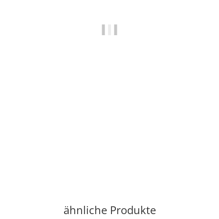
BOB - BODY OPPONENT BAG
499,99 €
*
Sofort verfügbar
ähnliche Produkte