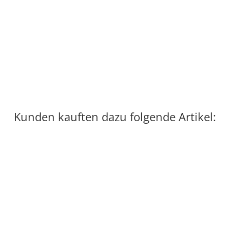
Drive Boxhandschuhe Rot/Schwarz
59,99 €
*
Sofort verfügbar
Kunden kauften dazu folgende Artikel: