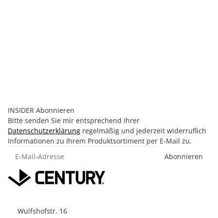
Gestreifter schwarzer Kampfsportgürtel für
Doppelbindung Schwarz/Gelb 240cm
3,60 €
*
Alter Preis:
8,99 €
Rabatt:
60%
Momentan nicht verfügbar
INSIDER Abonnieren
Bitte senden Sie mir entsprechend Ihrer
Datenschutzerklärung
regelmäßig und jederzeit widerruflich
Informationen zu Ihrem Produktsortiment per E-Mail zu.
E-Mail-Adresse
Abonnieren
Wulfshofstr. 16