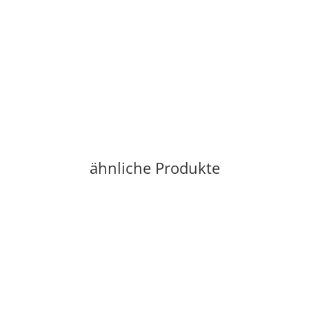
Baumwollhandbandage 457cm
11,99 €
*
Sofort verfügbar
ähnliche Produkte
Auf Lager