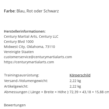
Farbe
: Blau, Rot oder Schwarz
Herstellerinformationen:
Century Martial Arts, Century LLC
Century Blvd 1000
Midwest City, Oklahoma, 73110
Vereinigte Staaten
customerservice@centurymartialarts.com
https://centurymartialarts.com
Produkteigenschaft
Wert
Trainingsausrüstung:
Körperschild
Versand-/Volumengewicht:
2,22 kg
Artikelgewicht:
2,22
kg
Abmessungen ( Länge × Breite × Höhe ):
72,39 × 43,18 × 15,88 c
Bewertungen