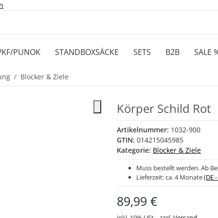
n
KF/PUNOK
STANDBOXSÄCKE
SETS
B2B
SALE 
ung
Blocker & Ziele
Körper Schild Rot
Artikelnummer:
1032-900
GTIN:
014215045985
Kategorie:
Blocker & Ziele
Muss bestellt werden. Ab Bes
Lieferzeit:
ca. 4 Monate
(DE 
89,99 €
inkl. 19% USt. , zzgl.
Versand