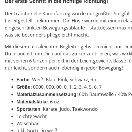
Der erste Schritt in die richtige Richtung!
Der traditionelle Kampfanzug wurde mit größter Sorgfalt 
bereitgestellt bekommen. Die Hose wurde mit einem elas
eingeschränkten Bewegungsabläufe – stattdessen maximale
was sie besonders pflegeleicht macht.
Mit diesem ultraleichten Begleiter gehst Du nicht nur De
Du brauchst, um Dich auf das zu konzentrieren, was wirkli
mit seinen 6 Unzen perfekt in der Leichtgewichtsklasse f
nur leicht, sondern auch lebendig in jeder Bewegung!
Weiß, Blau, Pink, Schwarz, Rot
Farbe:
0000, 000, 00, 0, 1, 2, 3, 4, 5, 6, 7
Größe:
60% Baumwolle / 40% Po
Materialzusammensetzung:
: 6 oz.
Materialstärke
: Karate, Judo, Taekwondo
Sportarten
Leichtgewicht
Waschbar
Inkl. Gürtel in weiß