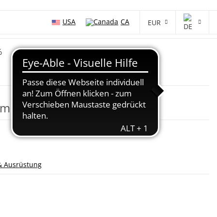
USA
CA
EUR
%
m 6 oz Weiß [1] 130 - 142 cm
& Ausrüstung