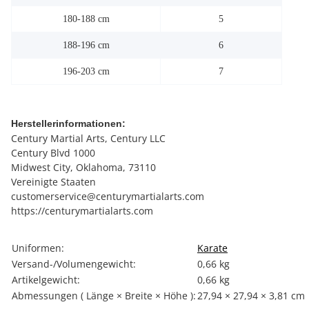
180-188 cm
5
188-196 cm
6
196-203 cm
7
Herstellerinformationen:
Century Martial Arts, Century LLC
Century Blvd 1000
Midwest City, Oklahoma, 73110
Vereinigte Staaten
customerservice@centurymartialarts.com
https://centurymartialarts.com
Produkteigenschaft
Wert
Uniformen:
Karate
Versand-/Volumengewicht:
0,66 kg
Artikelgewicht:
0,66
kg
Abmessungen ( Länge × Breite × Höhe ):
27,94 × 27,94 × 3,81 cm