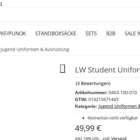
n
KF/PUNOK
STANDBOXSÄCKE
SETS
B2B
SALE 
Jugend Uniformen & Ausrüstung
LW Student Unifor
(3 Bewertungen)
0463-100-010
Artikelnummer:
014215671443
GTIN:
Jugend Uniformen 
Kategorie:
Momentan nicht verfügbar
49,99 €
inkl. 19% USt. , zzgl.
Versand