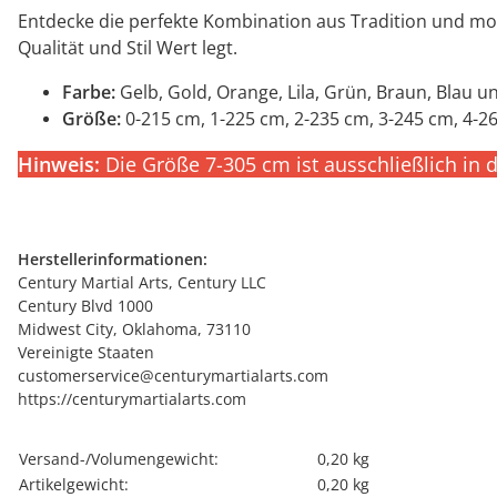
Entdecke die perfekte Kombination aus Tradition und mod
Qualität und Stil Wert legt.
Farbe:
Gelb, Gold, Orange, Lila, Grün, Braun, Blau u
Größe:
0-215 cm, 1-225 cm, 2-235 cm, 3-245 cm, 4-2
Hinweis:
Die Größe 7-305 cm ist ausschließlich in 
Herstellerinformationen:
Century Martial Arts, Century LLC
Century Blvd 1000
Midwest City, Oklahoma, 73110
Vereinigte Staaten
customerservice@centurymartialarts.com
https://centurymartialarts.com
Produkteigenschaft
Wert
Versand-/Volumengewicht:
0,20 kg
Artikelgewicht:
0,20
kg