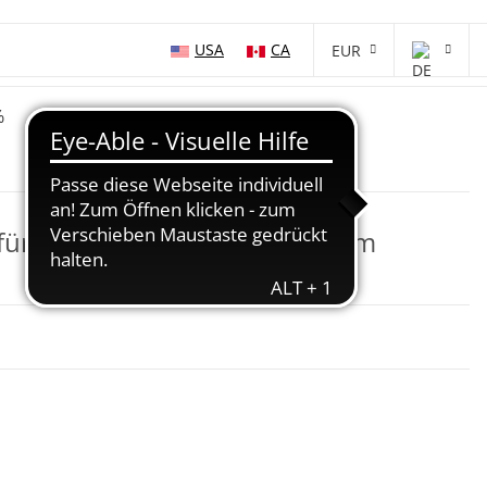
USA
CA
EUR
%
 für Doppelbindung mit weißem