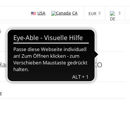
USA
CA
EUR
%
 Handschuhe CREED 10 oz WAKO
g