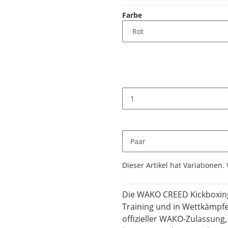
Farbe
Paar
x
Dieser Artikel hat Variationen.
Die WAKO CREED Kickboxing
Training und in Wettkämpfe
offizieller WAKO-Zulassun