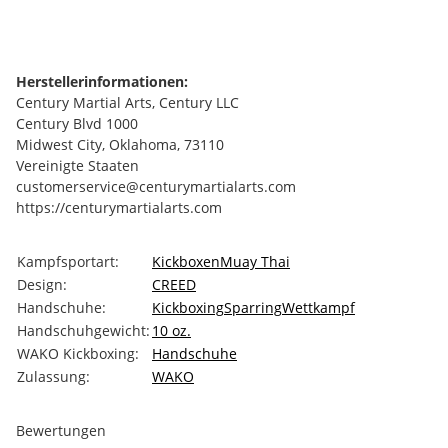
Herstellerinformationen:
Century Martial Arts, Century LLC
Century Blvd 1000
Midwest City, Oklahoma, 73110
Vereinigte Staaten
customerservice@centurymartialarts.com
https://centurymartialarts.com
Produkteigenschaft
Wert
Kampfsportart:
Kickboxen
Muay Thai
Design:
CREED
Handschuhe:
Kickboxing
Sparring
Wettkampf
Handschuhgewicht:
10 oz.
WAKO Kickboxing:
Handschuhe
Zulassung:
WAKO
Bewertungen