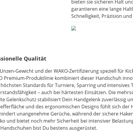
bieten sie sicheren Halt u
garantieren eine lange Haltb
Schnelligkeit, Präzision un
sionelle Qualität
zen-Gewicht und der WAKO-Zertifizierung speziell für Kick
D Premium-Produktlinie kombiniert dieser Handschuh innova
ie höchsten Standards für Turniere, Sparring und intensives
rstandsfähigkeit – auch bei härtesten Einsätzen. Die mehrs
e Gelenkschutz stabilisiert Dein Handgelenk zuverlässig un
efferfläche und des ergonomischen Designs fühlt sich der 
rhindert unangenehme Gerüche, während der sichere Haken-/S
o und bietet noch mehr Sicherheit bei intensiver Belastung
g Handschuhen bist Du bestens ausgerüstet.