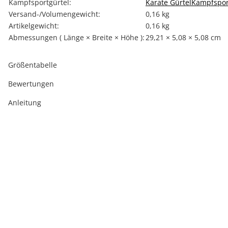
Kampfsportgürtel:
Karate Gürtel
Kampfspor
Versand-/Volumengewicht:
0,16 kg
Artikelgewicht:
0,16
kg
Abmessungen ( Länge × Breite × Höhe ):
29,21 × 5,08 × 5,08 cm
Größentabelle
Bewertungen
Anleitung
Top bewertet