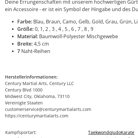
Deine Errungenschaften mit unserem hochwertigen Gürtel, 
ein Accessoire - er ist ein Symbol der Hingabe und des D
Farbe:
Blau, Braun, Camo, Gelb, Gold, Grau, Grün, Li
Größe:
0, 1, 2 , 3 , 4 , 5 , 6 , 7 , 8 , 9
Material:
Baumwoll-Polyester Mischgewebe
Breite:
4,5 cm
7
Naht
-
Reihen
Herstellerinformationen:
Century Martial Arts, Century LLC
Century Blvd 1000
Midwest City, Oklahoma, 73110
Vereinigte Staaten
customerservice@centurymartialarts.com
https://centurymartialarts.com
Produkteigenschaft
Wert
Kampfsportart:
Taekwondo
Judo
Karate