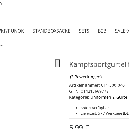
n
KF/PUNOK
STANDBOXSÄCKE
SETS
B2B
SALE 
el
Kampfsportgürtel
(3 Bewertungen)
Artikelnummer:
011-500-040
GTIN:
014215669778
Kategorie:
Uniformen & Gürtel
Sofort verfügbar
Lieferzeit:
5 - 7 Werktage
(DE
5,99 €