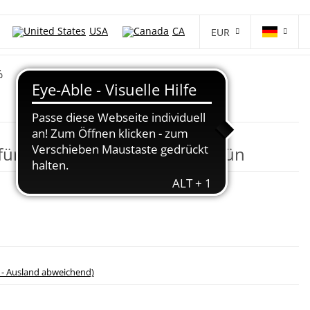
USA
CA
EUR
%
 für Doppelbindung 260cm Grün
 - Ausland abweichend)