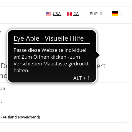
USA
CA
EUR
%
Determination WAKO zertifiziert
end
235
g
 - Ausland abweichend)