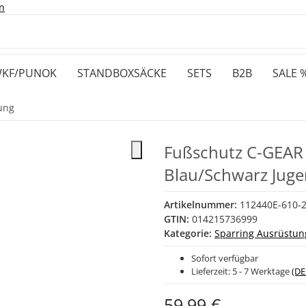
n
KF/PUNOK
STANDBOXSÄCKE
SETS
B2B
SALE 
ung
Fußschutz C-GEAR 
Blau/Schwarz Jug
Artikelnummer:
112440E-610-
GTIN:
014215736999
Kategorie:
Sparring Ausrüstun
Sofort verfügbar
Lieferzeit:
5 - 7 Werktage
(DE
59,99 €