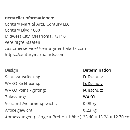
Herstellerinformationen:
Century Martial Arts, Century LLC
Century Blvd 1000
Midwest City, Oklahoma, 73110
Vereinigte Staaten
customerservice@centurymartialarts.com
https://centurymartialarts.com
Produkteigenschaft
Wert
Design:
Determination
Schutzausrüstung:
Fußschutz
WAKO Kickboxing:
Fußschutz
WAKO Point Fighting:
Fußschutz
Zulassung:
WAKO
Versand-/Volumengewicht:
0,98 kg
Artikelgewicht:
0,23
kg
Abmessungen ( Länge × Breite × Höhe ):
25,40 × 15,24 × 12,70 c