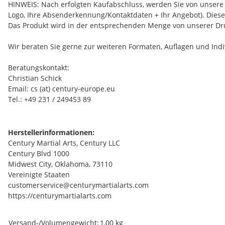
HINWEIS: Nach erfolgten Kaufabschluss, werden Sie von unsere Gr
Logo, Ihre Absenderkennung/Kontaktdaten + Ihr Angebot). Diese 
Das Produkt wird in der entsprechenden Menge von unserer Druc
Wir beraten Sie gerne zur weiteren Formaten, Auflagen und Indi
Beratungskontakt:
Christian Schick
Email: cs (at) century-europe.eu
Tel.: +49 231 / 249453 89
Herstellerinformationen:
Century Martial Arts, Century LLC
Century Blvd 1000
Midwest City, Oklahoma, 73110
Vereinigte Staaten
customerservice@centurymartialarts.com
https://centurymartialarts.com
Produkteigenschaft
Wert
Versand-/Volumengewicht:
1,00 kg