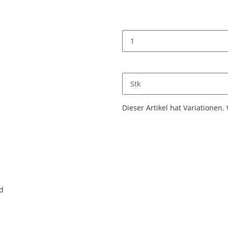
Stk
x
Dieser Artikel hat Variationen.
nd