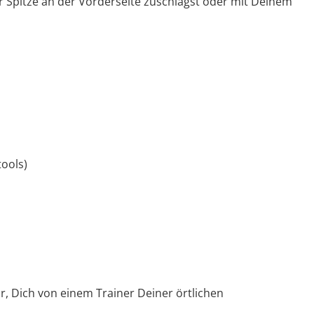
 Spitze an der Vorderseite zuschlägst oder mit Deinem
tools)
ir, Dich von einem Trainer Deiner örtlichen