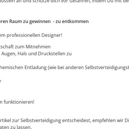
üsseln an und schütze dich vor Gefahren, indem Du mit der
cheren Raum zu gewinnen - zu entkommen
em professionellen Designer!
eitschaft zum Mitnehmen
 Augen, Hals und Druckstellen zu
 chemischen Entladung (wie bei anderen Selbstverteidigungs
r
 funktionieren!
rtikel zur Selbstverteidigung entscheidest, empfehlen wir D
aten zu lassen.