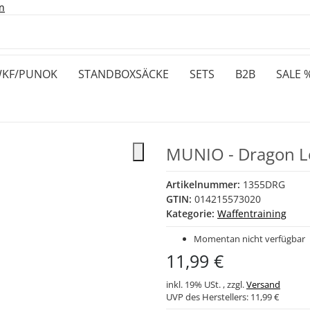
n
KF/PUNOK
STANDBOXSÄCKE
SETS
B2B
SALE 
MUNIO - Dragon 
Artikelnummer:
1355DRG
GTIN:
014215573020
Kategorie:
Waffentraining
Momentan nicht verfügbar
11,99 €
inkl. 19% USt. , zzgl.
Versand
UVP des Herstellers:
11,99 €