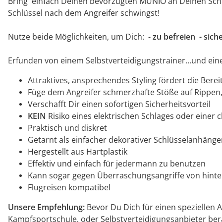
Bring' einfach Deinen bevorzugten MUNIO an Deinen Schl
Schlüssel nach dem Angreifer schwingst!
Nutze beide Möglichkeiten, um Dich: -
zu befreien - si
Erfunden von einem Selbstverteidigungstrainer...und ein
Attraktives, ansprechendes Styling fördert die Ber
Füge dem Angreifer schmerzhafte Stöße auf Rippen,
Verschafft Dir einen sofortigen Sicherheitsvorteil
KEIN
Risiko eines elektrischen Schlages oder einer
Praktisch und diskret
Getarnt als einfacher dekorativer Schlüsselanhänge
Hergestellt aus Hartplastik
Effektiv und einfach für jedermann zu benutzen
Kann sogar gegen Überraschungsangriffe von hinten
Flugreisen kompatibel
Unsere Empfehlung:
Bevor Du Dich für einen speziellen A
Kampfsportschule, oder Selbstverteidigungsanbieter ber