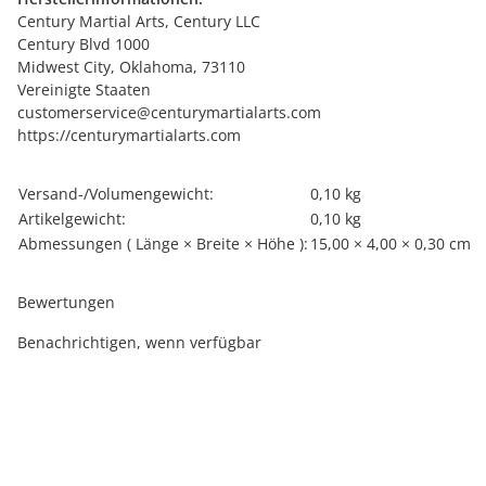
Century Martial Arts, Century LLC
Century Blvd 1000
Midwest City, Oklahoma, 73110
Vereinigte Staaten
customerservice@centurymartialarts.com
https://centurymartialarts.com
Produkteigenschaft
Wert
Versand-/Volumengewicht:
0,10 kg
Artikelgewicht:
0,10
kg
Abmessungen ( Länge × Breite × Höhe ):
15,00 × 4,00 × 0,30 cm
Bewertungen
Benachrichtigen, wenn verfügbar