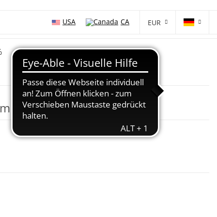
USA
CA
EUR
%
m 6 oz Blau [6] 188 - 196 cm