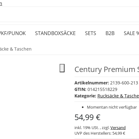
n
KF/PUNOK
STANDBOXSÄCKE
SETS
B2B
SALE 
äcke & Taschen
Century Premium 
Artikelnummer:
2139-600-213
GTIN:
014215518229
Kategorie:
Rucksäcke & Tasch
Momentan nicht verfügbar
54,99 €
inkl. 19% USt. , zzgl.
Versand
UVP des Herstellers:
54,99 €