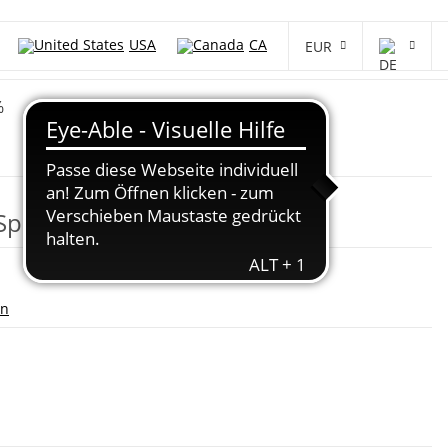
USA
CA
EUR
%
Sport Bag - Medium Blau
en